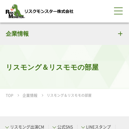
0120-259-440
サービス紹介
選ばれる理由
企業情報
知る・学ぶ
導入事例
企業情報
採用情報
IR情報
お問い合わせ
平日9:00-18:00(土日祝除く)
資料請求
会員ログイン
簡体中文
ENGLISH
リスモング＆リスモモの部屋
TOP
企業情報
リスモング＆リスモモの部屋
リスモング出演CM
公式SNS
LINEスタンプ