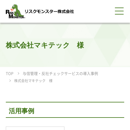
0120-259-440
サービス紹介
選ばれる理由
知る・学ぶ
導入事例
企業情報
採用情報
IR情報
お問い合わせ
平日9:00-18:00(土日祝除く)
資料請求
会員ログイン
株式会社マキテック 様
簡体中文
ENGLISH
TOP
与信管理・反社チェックサービスの導入事例
株式会社マキテック 様
活用事例