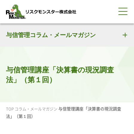
0120-259-440
サービス紹介
選ばれる理由
与信管理コラム・メールマガジン
知る・学ぶ
導入事例
企業情報
採用情報
IR情報
お問い合わせ
平日9:00-18:00(土日祝除く)
資料請求
会員ログイン
簡体中文
ENGLISH
与信管理講座「決算書の現況調査
法」（第１回）
与信管理講座「決算書の現況調査
TOP
コラム・メールマガジン
法」（第１回）