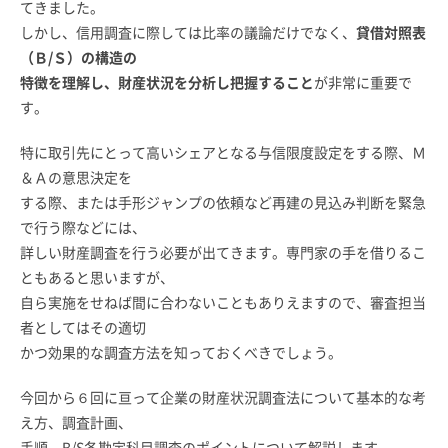
てきました。
しかし、信用調査に際しては比率の議論だけでなく、
貸借対照表
（Ｂ/Ｓ）の構造の
特徴を理解し、財産状況を分析し把握すること
が非常に重要で
す。
特に取引先にとって高いシェアとなる与信限度設定をする際、Ｍ
＆Ａの意思決定を
する際、または手形ジャンプの依頼など再建の見込み判断を緊急
で行う際などには、
詳しい財産調査を行う必要が出てきます。専門家の手を借りるこ
ともあると思いますが、
自ら実施をせねば間に合わないこともありえますので、審査担当
者としてはその適切
かつ効果的な調査方法を知っておくべきでしょう。
今回から６回に亘って企業の財産状況調査法について基本的な考
え方、調査計画、
手順、B/S各勘定科目調査のポイントについて解説します。