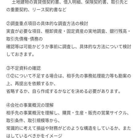
土地建物の賃貸借契約書、借入明細、保険契約書、取引先と
の重要契約、リース契約書など
②調査重点項目の具体的な調査方法の検討
実査が必要な項目、棚卸資産・固定資産の実地調査、銀行残高・
取引先債権･債務の
確認等は可能かどうか事前に調査し、具体的な方法について検討
しておきます。
③不足資料の確認
①②について不足する場合は、相手先の事務処理能力等も勘案の
上、再提出を依頼するか、
省略するか、自ら作成するかなどを決める必要があります。
④会社の事業概況の理解
相手先の事業概況を理解し、購買・生産・販売の営業サイクル、
取引条件、取引規模等から、
常識的に考えて損益や財務がどのような構造をしているか、また
はしているべきかをイメージ