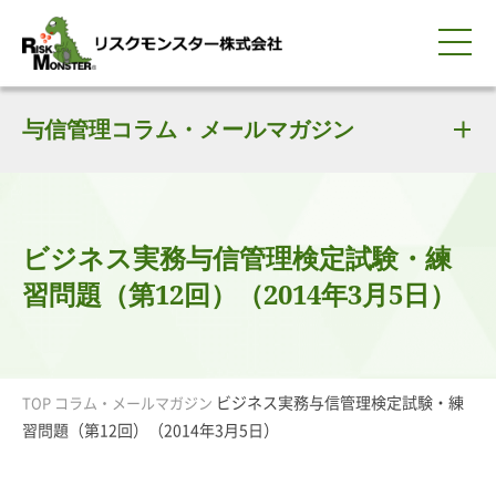
0120-259-440
サービス紹介
選ばれる理由
与信管理コラム・メールマガジン
知る・学ぶ
導入事例
企業情報
採用情報
IR情報
お問い合わせ
平日9:00-18:00(土日祝除く)
資料請求
会員ログイン
簡体中文
ENGLISH
ビジネス実務与信管理検定試験・練
習問題（第12回）（2014年3月5日）
ビジネス実務与信管理検定試験・練
TOP
コラム・メールマガジン
習問題（第12回）（2014年3月5日）