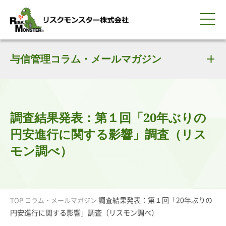
0120-259-440
サービス紹介
選ばれる理由
与信管理コラム・メールマガジン
知る・学ぶ
導入事例
企業情報
採用情報
IR情報
お問い合わせ
平日9:00-18:00(土日祝除く)
資料請求
会員ログイン
簡体中文
ENGLISH
調査結果発表：第１回「20年ぶりの
円安進行に関する影響」調査（リス
モン調べ）
調査結果発表：第１回「20年ぶりの
TOP
コラム・メールマガジン
円安進行に関する影響」調査（リスモン調べ）