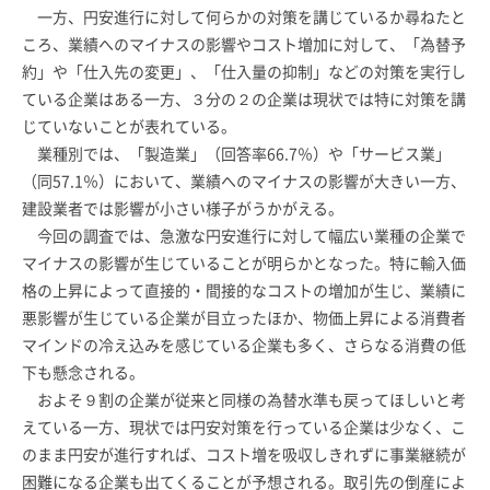
一方、円安進行に対して何らかの対策を講じているか尋ねたと
ころ、業績へのマイナスの影響やコスト増加に対して、「為替予
約」や「仕入先の変更」、「仕入量の抑制」などの対策を実行し
ている企業はある一方、３分の２の企業は現状では特に対策を講
じていないことが表れている。
業種別では、「製造業」（回答率66.7％）や「サービス業」
（同57.1％）において、業績へのマイナスの影響が大きい一方、
建設業者では影響が小さい様子がうかがえる。
今回の調査では、急激な円安進行に対して幅広い業種の企業で
マイナスの影響が生じていることが明らかとなった。特に輸入価
格の上昇によって直接的・間接的なコストの増加が生じ、業績に
悪影響が生じている企業が目立ったほか、物価上昇による消費者
マインドの冷え込みを感じている企業も多く、さらなる消費の低
下も懸念される。
およそ９割の企業が従来と同様の為替水準も戻ってほしいと考
えている一方、現状では円安対策を行っている企業は少なく、こ
のまま円安が進行すれば、コスト増を吸収しきれずに事業継続が
困難になる企業も出てくることが予想される。取引先の倒産によ