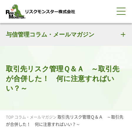
0120-259-440
サービス紹介
選ばれる理由
与信管理コラム・メールマガジン
知る・学ぶ
導入事例
企業情報
採用情報
IR情報
お問い合わせ
平日9:00-18:00(土日祝除く)
資料請求
会員ログイン
簡体中文
ENGLISH
取引先リスク管理Ｑ＆Ａ ～取引先
が合併した！ 何に注意すればい
い？～
取引先リスク管理Ｑ＆Ａ ～取引先
TOP
コラム・メールマガジン
が合併した！ 何に注意すればいい？～