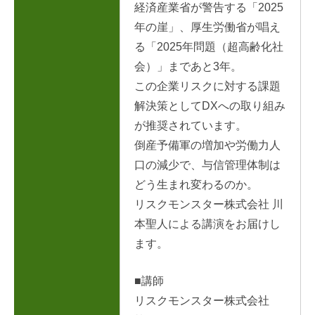
経済産業省が警告する「2025
年の崖」、厚生労働省が唱え
る「2025年問題（超高齢化社
会）」まであと3年。
この企業リスクに対する課題
解決策としてDXへの取り組み
が推奨されています。
倒産予備軍の増加や労働力人
口の減少で、与信管理体制は
どう生まれ変わるのか。
リスクモンスター株式会社 川
本聖人による講演をお届けし
ます。
■講師
リスクモンスター株式会社