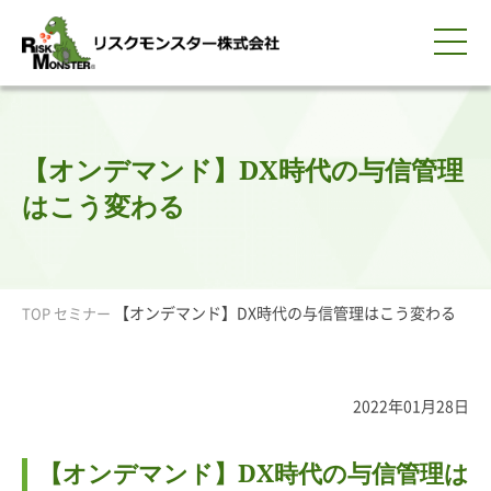
0120-259-440
サービス紹介
選ばれる理由
知る・学ぶ
導入事例
企業情報
採用情報
IR情報
お問い合わせ
平日9:00-18:00(土日祝除く)
資料請求
会員ログイン
【オンデマンド】DX時代の与信管理
簡体中文
ENGLISH
はこう変わる
【オンデマンド】DX時代の与信管理はこう変わる
TOP
セミナー
2022年01月28日
【オンデマンド】DX時代の与信管理は