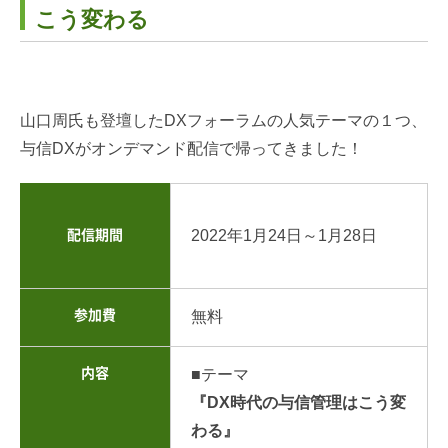
こう変わる
山口周氏も登壇したDXフォーラムの人気テーマの１つ、
与信DXがオンデマンド配信で帰ってきました！
2022年1月24日～1月28日
配信期間
参加費
無料
内容
■テーマ
『DX時代の与信管理はこう変
わる』