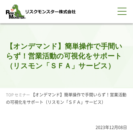
0120-259-440
サービス紹介
選ばれる理由
知る・学ぶ
導入事例
企業情報
採用情報
IR情報
お問い合わせ
平日9:00-18:00(土日祝除く)
資料請求
会員ログイン
【オンデマンド】簡単操作で手間い
簡体中文
ENGLISH
らず！営業活動の可視化をサポート
（リスモン「ＳＦＡ」サービス）
【オンデマンド】簡単操作で手間いらず！営業活動
TOP
セミナー
の可視化をサポート（リスモン「ＳＦＡ」サービス）
2023年12月08日