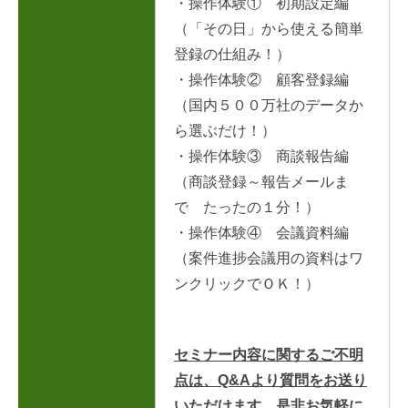
・操作体験① 初期設定編
（「その日」から使える簡単
登録の仕組み！）
・操作体験② 顧客登録編
（国内５００万社のデータか
ら選ぶだけ！）
・操作体験③ 商談報告編
（商談登録～報告メールま
で たったの１分！）
・操作体験④ 会議資料編
（案件進捗会議用の資料はワ
ンクリックでＯＫ！）
セミナー内容に関するご不明
点は、Q&Aより質問をお送り
いただけます。是非お気軽に