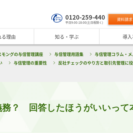
0120-259-440
資料請求
平日9:00-18:00(土日祝除く)
れる理由
知る・学ぶ
導入
サービスのご利用について
 TOP
課題から探す
リスクモン
スモングの与信管理講座
与信管理用語集
与信管理コラム・メ
ンスターについて
お役立ちコンテンツ
取り組み
ニュース
現在の評価指標に不満がある
ご利用料金
業データ活用サービス
反社チェックヒートマップ
リスモ
い
与信管理の重要性
反社チェックのやり方と取引先管理に役
反社チェックツールの
ご入会方法
員研修・リスクマネジメント研修
企業リスク管理への独自AI活用
座
メッセージ
与信管理の役割が知りたい
サービス品質向上
プレスリ
リスモ
活用方法を知りたい
要
与信管理の重要性
インターネット企業情報調査
SNS情報
倒産分
ガ
介
債権保証サービスの重要性
SDGsへの取組
リスモン
リスモ
スマップ
反社チェックの必要性と4つの調査方法
DXへの取組
書籍のご案
定試験
プ紹介
内部統制を強化するための与信管理
リスモンポイントプログラム
義務？ 回答したほうがいいって
サービスの変遷
リスモン財団
ンの目指すところ