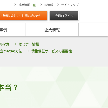
採用情報
IR情報
サイトマップ
・無料お試し・お問い合わせ
会員ログイン
事例
企業情報
スターの独自調査レポート
ルマガ
セミナー情報
サービスに対する取り組み
最適な与信限度額の設定方法は
ン調べ（直近リリース）
立つ4つの方法
債権保証サービスの重要性
IPOに向けて
よくあるご質問
リース
ン調べ（すべて）
リスク管理体制を整備したい
析・業界分析レポート
グの部屋
ン業種別審査ノート
内
本当？