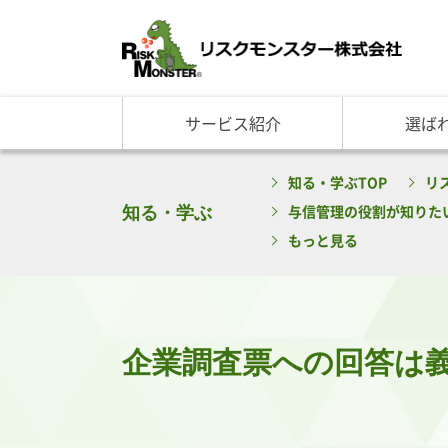
サービス紹介
選ば
サービス一覧
知る・学ぶ TOP
選ばれる理由 TOP
企業情報
知る・学ぶTOP
リ
基礎講座
リスクモ
与信管理サービス
RM格付
企
知る・学ぶ
与信管理の役割が知りた
反社チェックサービス
RM与信限度額
社
リスモングの与信管理講
トップ
もっと見る
与信管理用語集
会社概
与信管理コラム・メルマ
事業紹
セミナー情報
アクセ
ビジネス実務与信管理検
グルー
企業調査票への回答は
沿革と
リスモ