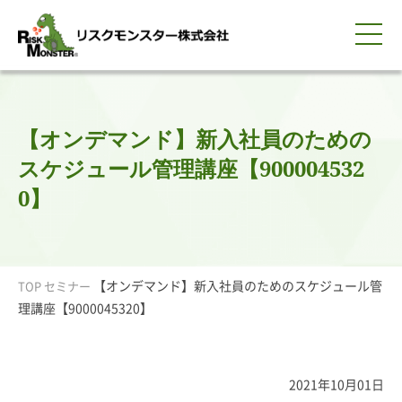
0120-259-440
サービス紹介
選ばれる理由
知る・学ぶ
導入事例
企業情報
採用情報
IR情報
お問い合わせ
平日9:00-18:00(土日祝除く)
資料請求
会員ログイン
【オンデマンド】新入社員のための
簡体中文
ENGLISH
スケジュール管理講座【900004532
0】
【オンデマンド】新入社員のためのスケジュール管
TOP
セミナー
理講座【9000045320】
2021年10月01日