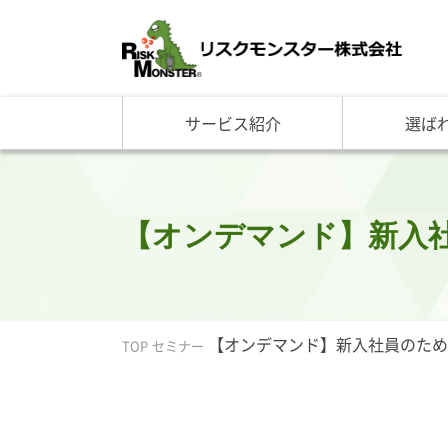
サービス紹介
選ば
サービス一覧
知る・学ぶ TOP
選ばれる理由 TOP
企業情報
基礎講座
リスクモ
与信管理サービス
RM格付
企
反社チェックサービス
RM与信限度額
社
リスモングの与信管理講
トップ
【オンデマンド】新入社員
与信管理用語集
会社概
与信管理コラム・メルマ
事業紹
セミナー情報
アクセ
ビジネス実務与信管理検
グルー
【オンデマンド】新入社員のための
TOP
セミナー
沿革と
リスモ