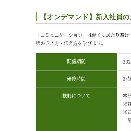
【オンデマンド】新入社員のた
「コミュニケーション」は働くにあたり避け
話のきき方・伝え方を学びます。
配信期間
20
研修時間
2時
視聴について
本
※
※
配
（