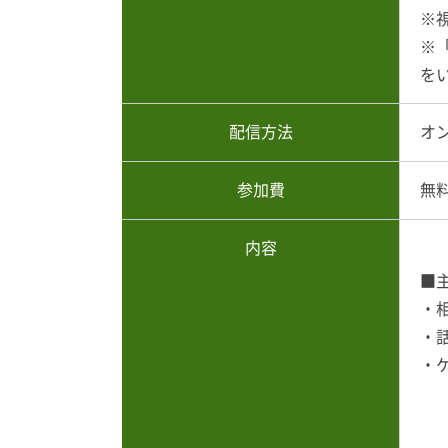
※
※
を
配信方法
オ
参加費
無
内容
■
・
・
・
対
電