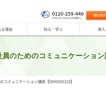
0120-259-440
資料請求
平日9:00-18:00(土日祝除く)
れる理由
知る・学ぶ
導入
サービスのご利用について
 TOP
課題から探す
リスクモン
ンスターについて
お役立ちコンテンツ
取り組み
ニュース
現在の評価指標に不満がある
ご利用料金
業データ活用サービス
反社チェックヒートマップ
リスモ
反社チェックツールの
ご入会方法
員研修・リスクマネジメント研修
企業リスク管理への独自AI活用
座
メッセージ
与信管理の役割が知りたい
サービス品質向上
プレスリ
のためのコミュニケーション講座【
リスモ
活用方法を知りたい
要
与信管理の重要性
インターネット企業情報調査
SNS情報
倒産分
ガ
介
債権保証サービスの重要性
SDGsへの取組
リスモン
リスモ
スマップ
反社チェックの必要性と4つの調査方法
DXへの取組
書籍のご案
定試験
プ紹介
内部統制を強化するための与信管理
リスモンポイントプログラム
コミュニケーション講座【9000045329】
サービスの変遷
リスモン財団
ンの目指すところ