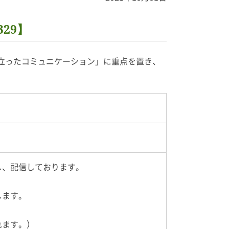
29】
立ったコミュニケーション」に重点を置き、
し、配信しております。
します。
れます。）