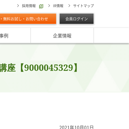
採用情報
IR情報
サイトマップ
・無料お試し・お問い合わせ
会員ログイン
事例
企業情報
スターの独自調査レポート
サービスに対する取り組み
最適な与信限度額の設定方法は
ン調べ（直近リリース）
IPOに向けて
よくあるご質問
リース
9000045329】
ン調べ（すべて）
リスク管理体制を整備したい
析・業界分析レポート
グの部屋
ン業種別審査ノート
内
2021年10月01日