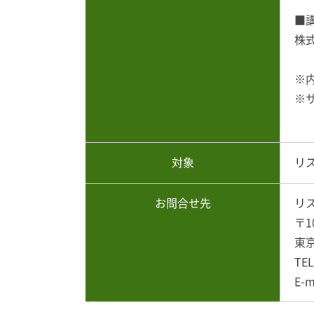
■
株
※
※
対象
リ
お問合せ先
リ
〒1
東京
TE
E-m