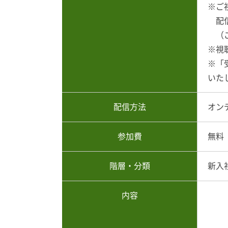
※ご
配信
（ご
※視
※「
いた
配信方法
オン
参加費
無料
階層・分類
新入
内容