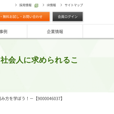
採用情報
IR情報
サイトマップ
・無料お試し・お問い合わせ
会員ログイン
事例
企業情報
スターの独自調査レポート
サービスに対する取り組み
最適な与信限度額の設定方法は
ン調べ（直近リリース）
IPOに向けて
よくあるご質問
リース
－社会人に求められるこ
ン調べ（すべて）
リスク管理体制を整備したい
析・業界分析レポート
グの部屋
ン業種別審査ノート
内
を学ぼう！－【9000046037】