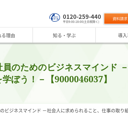
0120-259-440
資料請求
平日9:00-18:00(土日祝除く)
れる理由
知る・学ぶ
導入
サービスのご利用について
 TOP
課題から探す
リスクモン
ンスターについて
お役立ちコンテンツ
取り組み
ニュース
現在の評価指標に不満がある
ご利用料金
業データ活用サービス
反社チェックヒートマップ
リスモ
反社チェックツールの
ご入会方法
員研修・リスクマネジメント研修
企業リスク管理への独自AI活用
座
メッセージ
与信管理の役割が知りたい
サービス品質向上
プレスリ
社員のためのビジネスマインド 
リスモ
活用方法を知りたい
要
与信管理の重要性
インターネット企業情報調査
SNS情報
ぼう！－【9000046037】
倒産分
ガ
介
債権保証サービスの重要性
SDGsへの取組
リスモン
リスモ
スマップ
反社チェックの必要性と4つの調査方法
DXへの取組
書籍のご案
定試験
プ紹介
内部統制を強化するための与信管理
リスモンポイントプログラム
サービスの変遷
リスモン財団
ビジネスマインド －社会人に求められること、仕事の取り組み方
ンの目指すところ