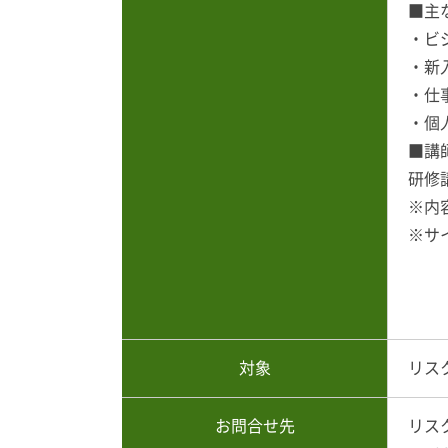
■主
・ビ
・新
・仕
・個
■講
研修
※内
※サ
対象
リス
お問合せ先
リス