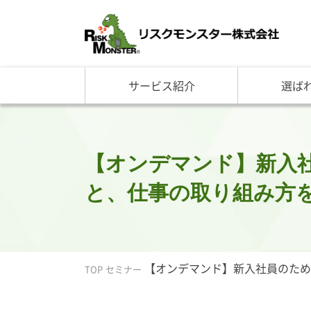
サービス紹介
選ば
サービス一覧
知る・学ぶ TOP
選ばれる理由 TOP
企業情報
基礎講座
リスクモ
与信管理サービス
RM格付
企
反社チェックサービス
RM与信限度額
社
リスモングの与信管理講
トップ
【オンデマンド】新入
与信管理用語集
会社概
と、仕事の取り組み方を学
与信管理コラム・メルマ
事業紹
セミナー情報
アクセ
ビジネス実務与信管理検
グルー
沿革と
【オンデマンド】新入社員のための
リスモ
TOP
セミナー