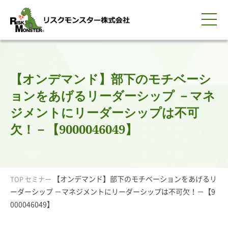
0120-259-440
サービス紹介
選ばれる理由
知る・学ぶ
導入事例
企業情報
採用情報
IR情報
お問い合わせ
平日9:00-18:00(土日祝除く)
資料請求
会員ログイン
【オンデマンド】部下のモチベーシ
簡体中文
ENGLISH
ョンをあげるリーダーシップ －マネ
ジメントにリーダーシップは不可
欠！－【9000046049】
【オンデマンド】部下のモチベーションをあげるリ
TOP
セミナー
ーダーシップ －マネジメントにリーダーシップは不可欠！－【9
000046049】