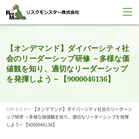
0120-259-440
サービス紹介
選ばれる理由
知る・学ぶ
導入事例
企業情報
採用情報
IR情報
お問い合わせ
平日9:00-18:00(土日祝除く)
資料請求
会員ログイン
【オンデマンド】ダイバーシティ社
簡体中文
ENGLISH
会のリーダーシップ研修 －多様な価
値観を知り、適切なリーダーシップ
を発揮しよう－【9000046136】
【オンデマンド】ダイバーシティ社会のリーダーシ
TOP
セミナー
ップ研修 －多様な価値観を知り、適切なリーダーシップを発揮
しよう－【9000046136】