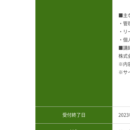
■主
・管
・リ
・個
■講
株式
※内
※サ
受付終了日
202