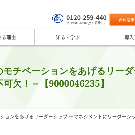
0120-259-440
資料請求
平日9:00-18:00(土日祝除く)
れる理由
知る・学ぶ
導入
サービスのご利用について
 TOP
課題から探す
リスクモン
ンスターについて
お役立ちコンテンツ
取り組み
ニュース
現在の評価指標に不満がある
ご利用料金
業データ活用サービス
反社チェックヒートマップ
リスモ
反社チェックツールの
ご入会方法
員研修・リスクマネジメント研修
企業リスク管理への独自AI活用
座
メッセージ
与信管理の役割が知りたい
サービス品質向上
プレスリ
のモチベーションをあげるリーダ
リスモ
活用方法を知りたい
要
与信管理の重要性
インターネット企業情報調査
SNS情報
欠！－【9000046235】
倒産分
ガ
介
債権保証サービスの重要性
SDGsへの取組
リスモン
リスモ
スマップ
反社チェックの必要性と4つの調査方法
DXへの取組
書籍のご案
定試験
プ紹介
内部統制を強化するための与信管理
リスモンポイントプログラム
サービスの変遷
リスモン財団
ョンをあげるリーダーシップ －マネジメントにリーダーシップは
ンの目指すところ