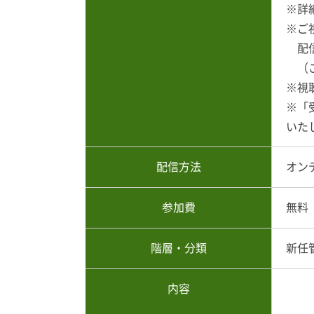
※詳
※ご
配信
（ご
※視
※「
いた
配信方法
オン
参加費
無料
階層・分類
新任
内容