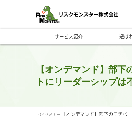
サービス紹介
選ば
サービス一覧
知る・学ぶ TOP
選ばれる理由 TOP
企業情報
基礎講座
リスクモ
与信管理サービス
RM格付
企
反社チェックサービス
RM与信限度額
社
リスモングの与信管理講
トップ
【オンデマンド】部下
与信管理用語集
会社概
トにリーダーシップは不可
与信管理コラム・メルマ
事業紹
セミナー情報
アクセ
ビジネス実務与信管理検
グルー
沿革と
【オンデマンド】部下のモチベーシ
リスモ
TOP
セミナー