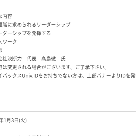
な内容
理職に求められるリーダーシップ
ーダーシップを発揮する
人ワーク
師
会社決断力 代表 髙島徹 氏
容は変更される場合がございます。ご了承下さい。
イバックスUniv.IDをお持ちでない方は、上部バナーよりIDを
3年1月3日(火)