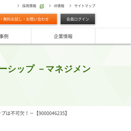
採用情報
IR情報
サイトマップ
・無料お試し・お問い合わせ
会員ログイン
事例
企業情報
スターの独自調査レポート
サービスに対する取り組み
最適な与信限度額の設定方法は
ン調べ（直近リリース）
IPOに向けて
よくあるご質問
リース
ーシップ －マネジメン
ン調べ（すべて）
リスク管理体制を整備したい
析・業界分析レポート
グの部屋
ン業種別審査ノート
内
不可欠！－【9000046235】