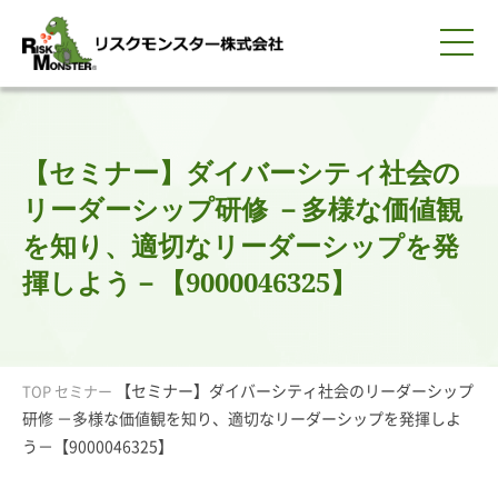
0120-259-440
サービス紹介
選ばれる理由
知る・学ぶ
導入事例
企業情報
採用情報
IR情報
お問い合わせ
平日9:00-18:00(土日祝除く)
資料請求
会員ログイン
【セミナー】ダイバーシティ社会の
簡体中文
ENGLISH
リーダーシップ研修 －多様な価値観
を知り、適切なリーダーシップを発
揮しよう－【9000046325】
【セミナー】ダイバーシティ社会のリーダーシップ
TOP
セミナー
研修 －多様な価値観を知り、適切なリーダーシップを発揮しよ
う－【9000046325】