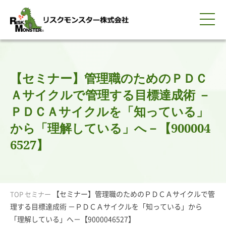
0120-259-440
サービス紹介
選ばれる理由
知る・学ぶ
導入事例
企業情報
採用情報
IR情報
お問い合わせ
平日9:00-18:00(土日祝除く)
資料請求
会員ログイン
【セミナー】管理職のためのＰＤＣ
簡体中文
ENGLISH
Ａサイクルで管理する目標達成術 －
ＰＤＣＡサイクルを「知っている」
から「理解している」へ－【900004
6527】
【セミナー】管理職のためのＰＤＣＡサイクルで管
TOP
セミナー
理する目標達成術 －ＰＤＣＡサイクルを「知っている」から
「理解している」へ－【9000046527】