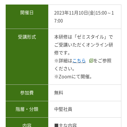
開催日
2023年11月10日(金)15:00～1
7:00
受講形式
本研修は「ゼミスタイル」で
ご受講いただくオンライン研
修です。
※詳細は
こちら
をご参照
ください。
※Zoomにて開催。
参加費
無料
階層・分類
中堅社員
内容
■主な内容