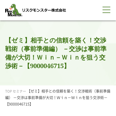
0120-259-440
サービス紹介
選ばれる理由
知る・学ぶ
導入事例
企業情報
採用情報
IR情報
お問い合わせ
平日9:00-18:00(土日祝除く)
資料請求
会員ログイン
【ゼミ】相手との信頼を築く！交渉
簡体中文
ENGLISH
戦術（事前準備編） －交渉は事前準
備が大切！Ｗｉｎ－Ｗｉｎを狙う交
渉術－【9000046715】
【ゼミ】相手との信頼を築く！交渉戦術（事前準備
TOP
セミナー
編） －交渉は事前準備が大切！Ｗｉｎ－Ｗｉｎを狙う交渉術－
【9000046715】