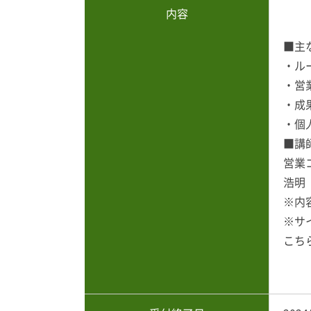
内容
■主
・ル
・営
・成
・個
■講
営業
浩明
※内
※サ
こち