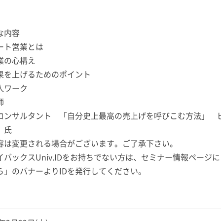
な内容
ート営業とは
業の心構え
果を上げるためのポイント
人ワーク
師
コンサルタント 「自分史上最高の売上げを呼びこむ方法」 
 氏
容は変更される場合がございます。ご了承下さい。
イバックスUniv.IDをお持ちでない方は、セミナー情報ページにご
ら」のバナーよりIDを発行してください。