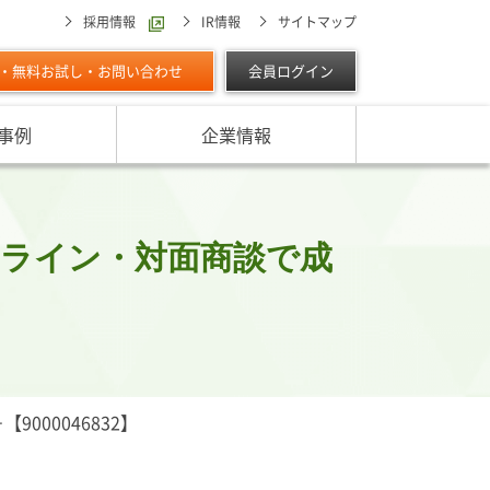
採用情報
IR情報
サイトマップ
・無料お試し・お問い合わせ
会員ログイン
事例
企業情報
スターの独自調査レポート
サービスに対する取り組み
最適な与信限度額の設定方法は
ン調べ（直近リリース）
IPOに向けて
よくあるご質問
リース
ンライン・対面商談で成
ン調べ（すべて）
リスク管理体制を整備したい
析・業界分析レポート
グの部屋
ン業種別審査ノート
内
00046832】