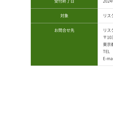
受付終了日
202
対象
リス
お問合せ先
リス
〒10
東京
TEL 
E-ma