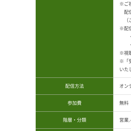
※ご
配信
（ご
※配
・金
・火
※視
※「
いた
配信方法
オン
参加費
無料
階層・分類
営業