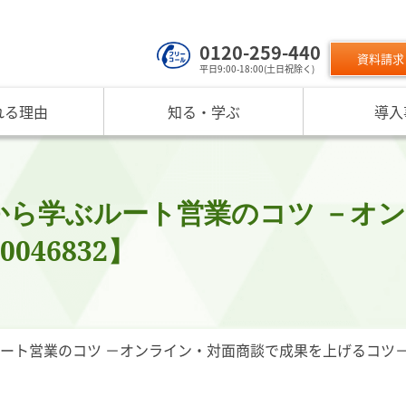
0120-259-440
資料請求
平日9:00-18:00(土日祝除く)
れる理由
知る・学ぶ
導入
サービスのご利用について
 TOP
課題から探す
リスクモン
ンスターについて
お役立ちコンテンツ
取り組み
ニュース
現在の評価指標に不満がある
ご利用料金
業データ活用サービス
反社チェックヒートマップ
リスモ
反社チェックツールの
ご入会方法
員研修・リスクマネジメント研修
企業リスク管理への独自AI活用
座
メッセージ
与信管理の役割が知りたい
サービス品質向上
プレスリ
から学ぶルート営業のコツ －オ
リスモ
活用方法を知りたい
要
与信管理の重要性
インターネット企業情報調査
SNS情報
046832】
倒産分
ガ
介
債権保証サービスの重要性
SDGsへの取組
リスモン
リスモ
スマップ
反社チェックの必要性と4つの調査方法
DXへの取組
書籍のご案
定試験
プ紹介
内部統制を強化するための与信管理
リスモンポイントプログラム
サービスの変遷
リスモン財団
ト営業のコツ －オンライン・対面商談で成果を上げるコツ－【90
ンの目指すところ