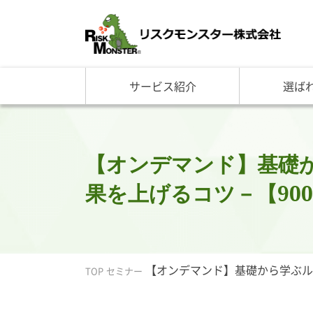
サービス紹介
選ば
サービス一覧
知る・学ぶ TOP
選ばれる理由 TOP
企業情報
基礎講座
リスクモ
与信管理サービス
RM格付
企
反社チェックサービス
RM与信限度額
社
リスモングの与信管理講
トップ
【オンデマンド】基礎
与信管理用語集
会社概
果を上げるコツ－【9000
与信管理コラム・メルマ
事業紹
セミナー情報
アクセ
ビジネス実務与信管理検
グルー
沿革と
【オンデマンド】基礎から学ぶルー
リスモ
TOP
セミナー