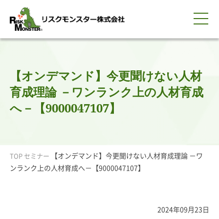
0120-259-440
サービス紹介
選ばれる理由
知る・学ぶ
導入事例
企業情報
採用情報
IR情報
お問い合わせ
平日9:00-18:00(土日祝除く)
資料請求
会員ログイン
【オンデマンド】今更聞けない人材
簡体中文
ENGLISH
育成理論 －ワンランク上の人材育成
へ－【9000047107】
【オンデマンド】今更聞けない人材育成理論 －ワ
TOP
セミナー
ンランク上の人材育成へ－【9000047107】
2024年09月23日