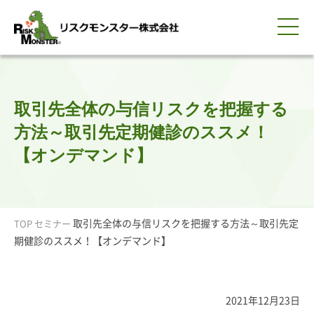
0120-259-440
サービス紹介
選ばれる理由
知る・学ぶ
導入事例
企業情報
採用情報
IR情報
お問い合わせ
平日9:00-18:00(土日祝除く)
資料請求
会員ログイン
取引先全体の与信リスクを把握する
簡体中文
ENGLISH
方法～取引先定期健診のススメ！
【オンデマンド】
取引先全体の与信リスクを把握する方法～取引先定
TOP
セミナー
期健診のススメ！【オンデマンド】
2021年12月23日