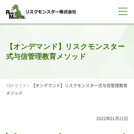
0120-259-440
サービス紹介
選ばれる理由
知る・学ぶ
導入事例
企業情報
採用情報
IR情報
お問い合わせ
平日9:00-18:00(土日祝除く)
資料請求
会員ログイン
【オンデマンド】リスクモンスター
簡体中文
ENGLISH
式与信管理教育メソッド
【オンデマンド】リスクモンスター式与信管理教育
TOP
セミナー
メソッド
2022年01月21日