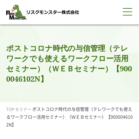
0120-259-440
サービス紹介
選ばれる理由
知る・学ぶ
導入事例
企業情報
採用情報
IR情報
お問い合わせ
平日9:00-18:00(土日祝除く)
資料請求
会員ログイン
ポストコロナ時代の与信管理（テレ
簡体中文
ENGLISH
ワークでも使えるワークフロー活用
セミナー）（ＷＥＢセミナー）【900
0046102N】
ポストコロナ時代の与信管理（テレワークでも使え
TOP
セミナー
るワークフロー活用セミナー）（ＷＥＢセミナー）【900004610
2N】