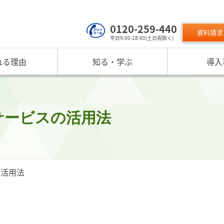
0120-259-440
資料請求
平日9:00-18:00(土日祝除く)
れる理由
知る・学ぶ
導入
サービスのご利用について
 TOP
課題から探す
リスクモン
ンスターについて
お役立ちコンテンツ
取り組み
ニュース
現在の評価指標に不満がある
ご利用料金
業データ活用サービス
反社チェックヒートマップ
リスモ
反社チェックツールの
ご入会方法
員研修・リスクマネジメント研修
企業リスク管理への独自AI活用
座
メッセージ
与信管理の役割が知りたい
サービス品質向上
プレスリ
サービスの活用法
リスモ
活用方法を知りたい
要
与信管理の重要性
インターネット企業情報調査
SNS情報
倒産分
ガ
介
債権保証サービスの重要性
SDGsへの取組
リスモン
リスモ
スマップ
反社チェックの必要性と4つの調査方法
DXへの取組
書籍のご案
定試験
プ紹介
内部統制を強化するための与信管理
リスモンポイントプログラム
の活用法
サービスの変遷
リスモン財団
ンの目指すところ