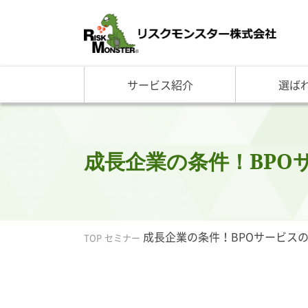
サービス紹介
選ば
サービス一覧
知る・学ぶ TOP
選ばれる理由 TOP
企業情報
基礎講座
リスクモ
与信管理サービス
RM格付
企
反社チェックサービス
RM与信限度額
社
リスモングの与信管理講
トップ
成長企業の条件！BPO
与信管理用語集
会社概
与信管理コラム・メルマ
事業紹
セミナー情報
アクセ
ビジネス実務与信管理検
グルー
成長企業の条件！BPOサービス
TOP
セミナー
沿革と
リスモ