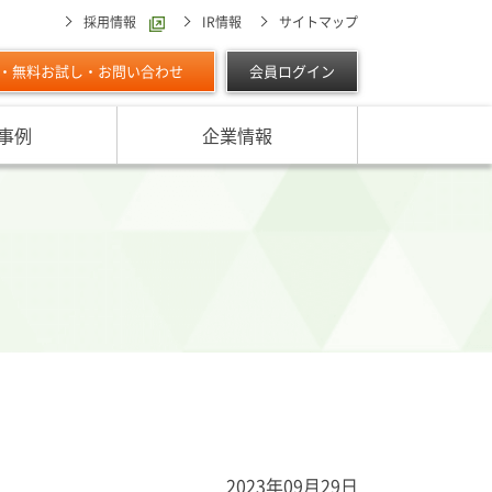
採用情報
IR情報
サイトマップ
・無料お試し・お問い合わせ
会員ログイン
事例
企業情報
スターの独自調査レポート
サービスに対する取り組み
最適な与信限度額の設定方法は
ン調べ（直近リリース）
IPOに向けて
よくあるご質問
リース
ン調べ（すべて）
リスク管理体制を整備したい
析・業界分析レポート
グの部屋
ン業種別審査ノート
内
2023年09月29日