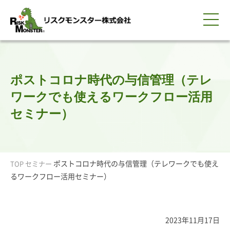
0120-259-440
サービス紹介
選ばれる理由
知る・学ぶ
導入事例
企業情報
採用情報
IR情報
お問い合わせ
平日9:00-18:00(土日祝除く)
資料請求
会員ログイン
ポストコロナ時代の与信管理（テレ
簡体中文
ENGLISH
ワークでも使えるワークフロー活用
セミナー）
ポストコロナ時代の与信管理（テレワークでも使え
TOP
セミナー
るワークフロー活用セミナー）
2023年11月17日