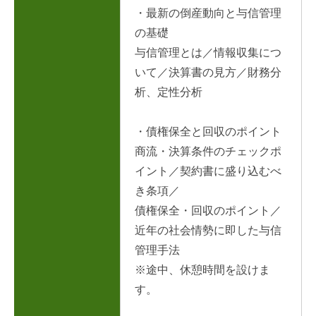
・最新の倒産動向と与信管理
の基礎
与信管理とは／情報収集につ
いて／決算書の見方／財務分
析、定性分析
・債権保全と回収のポイント
商流・決算条件のチェックポ
イント／契約書に盛り込むべ
き条項／
債権保全・回収のポイント／
近年の社会情勢に即した与信
管理手法
※途中、休憩時間を設けま
す。