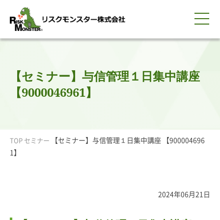
0120-259-440
サービス紹介
選ばれる理由
知る・学ぶ
導入事例
企業情報
採用情報
IR情報
お問い合わせ
平日9:00-18:00(土日祝除く)
資料請求
会員ログイン
【セミナー】与信管理１日集中講座
簡体中文
ENGLISH
【9000046961】
【セミナー】与信管理１日集中講座 【900004696
TOP
セミナー
1】
2024年06月21日