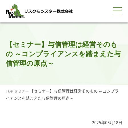
0120-259-440
サービス紹介
選ばれる理由
知る・学ぶ
導入事例
企業情報
採用情報
IR情報
お問い合わせ
平日9:00-18:00(土日祝除く)
資料請求
会員ログイン
【セミナー】与信管理は経営そのも
簡体中文
ENGLISH
の ～コンプライアンスを踏まえた与
信管理の原点～
【セミナー】与信管理は経営そのもの ～コンプラ
TOP
セミナー
イアンスを踏まえた与信管理の原点～
2025年06月18日