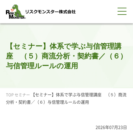
0120-259-440
サービス紹介
選ばれる理由
知る・学ぶ
導入事例
企業情報
採用情報
IR情報
お問い合わせ
平日9:00-18:00(土日祝除く)
資料請求
会員ログイン
【セミナー】体系で学ぶ与信管理講
簡体中文
ENGLISH
座 （５）商流分析・契約書／（６）
与信管理ルールの運用
【セミナー】体系で学ぶ与信管理講座 （５）商流
TOP
セミナー
分析・契約書／（６）与信管理ルールの運用
2026年07月23日