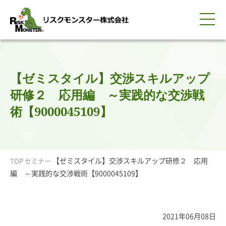
0120-259-440
サービス紹介
選ばれる理由
知る・学ぶ
導入事例
企業情報
採用情報
IR情報
お問い合わせ
平日9:00-18:00(土日祝除く)
資料請求
会員ログイン
【ゼミスタイル】交渉スキルアップ
簡体中文
ENGLISH
研修２ 応用編 ～実践的な交渉戦
術【9000045109】
【ゼミスタイル】交渉スキルアップ研修２ 応用
TOP
セミナー
編 ～実践的な交渉戦術【9000045109】
2021年06月08日