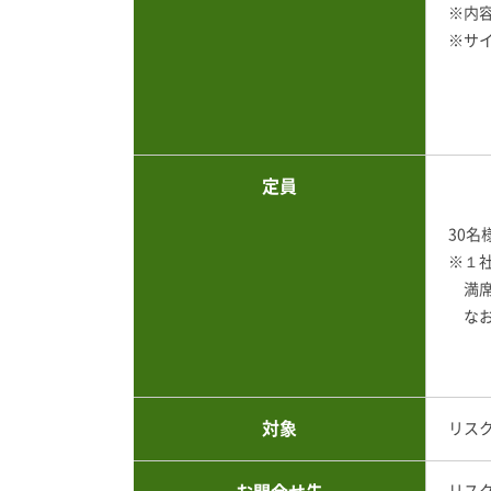
※内
※サイ
定員
30名
※１
満席
なお
対象
リス
リス