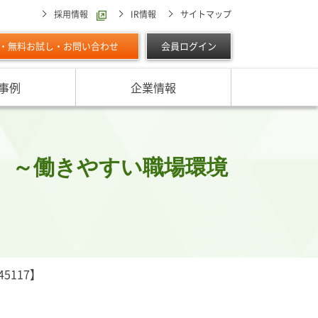
採用情報
IR情報
サイトマップ
・無料お試し・お問い合わせ
会員ログイン
事例
企業情報
スターの独自調査レポート
サービスに対する取り組み
最適な与信限度額の設定方法は
ン調べ（直近リリース）
IPOに向けて
よくあるご質問
リース
 ～働きやすい職場環境
ン調べ（すべて）
リスク管理体制を整備したい
析・業界分析レポート
グの部屋
ン業種別審査ノート
内
117】