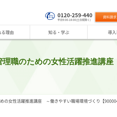
0120-259-440
資料請求
平日9:00-18:00(土日祝除く)
れる理由
知る・学ぶ
導入
サービスのご利用について
 TOP
課題から探す
リスクモン
ンスターについて
お役立ちコンテンツ
取り組み
ニュース
現在の評価指標に不満がある
ご利用料金
業データ活用サービス
反社チェックヒートマップ
リスモ
反社チェックツールの
ご入会方法
員研修・リスクマネジメント研修
企業リスク管理への独自AI活用
座
メッセージ
与信管理の役割が知りたい
サービス品質向上
プレスリ
管理職のための女性活躍推進講座
リスモ
活用方法を知りたい
要
与信管理の重要性
インターネット企業情報調査
SNS情報
倒産分
ガ
介
債権保証サービスの重要性
SDGsへの取組
リスモン
リスモ
スマップ
反社チェックの必要性と4つの調査方法
DXへの取組
書籍のご案
定試験
プ紹介
内部統制を強化するための与信管理
リスモンポイントプログラム
サービスの変遷
リスモン財団
の女性活躍推進講座 ～働きやすい職場環境づくり【9000045
ンの目指すところ