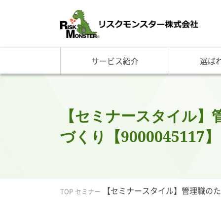
サービス紹介
選ば
サービス一覧
知る・学ぶ TOP
選ばれる理由 TOP
企業情報
基礎講座
リスクモ
与信管理サービス
RM格付
企
反社チェックサービス
RM与信限度額
社
リスモングの与信管理講
トップ
【セミナースタイル】
与信管理用語集
会社概
づくり【9000045117】
与信管理コラム・メルマ
事業紹
セミナー情報
アクセ
ビジネス実務与信管理検
グルー
沿革と
【セミナースタイル】管理職のため
リスモ
TOP
セミナー