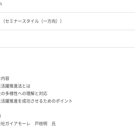
m
ｂ（セミナースタイル（一方向））
な内容
性活躍推進法とは
性の多様性への理解と対応
性活躍推進を成功させるためのポイント
師
会社ガイアモーレ 戸枝明 氏