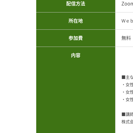
配信方法
Zoo
所在地
Ｗｅ
参加費
無料
内容
■主
・女
・女
・女
■講
株式