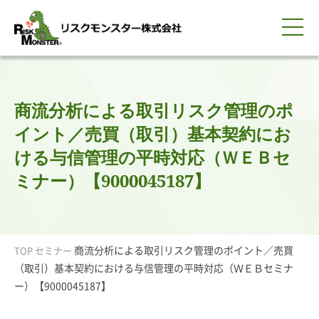
0120-259-440
サービス紹介
選ばれる理由
知る・学ぶ
導入事例
企業情報
採用情報
IR情報
お問い合わせ
平日9:00-18:00(土日祝除く)
資料請求
会員ログイン
商流分析による取引リスク管理のポ
簡体中文
ENGLISH
イント／売買（取引）基本契約にお
ける与信管理の平時対応（ＷＥＢセ
ミナー）【9000045187】
商流分析による取引リスク管理のポイント／売買
TOP
セミナー
（取引）基本契約における与信管理の平時対応（ＷＥＢセミナ
ー）【9000045187】