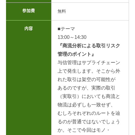
参加費
無料
内容
■テーマ
13:00～14:30
『商流分析による取引リスク
管理のポイント』
与信管理はサプライチェーン
上で発生します。そこから外
れた取引は架空の可能
性が
あるのですが、実際の取引
（実取引）においても商流と
物流は必ずしも一致
せず、
むしろそれぞれのルートを辿
るのが普通ではないでしょう
か。そこで今回
はモノ・