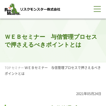
0120-259-440
サービス紹介
選ばれる理由
知る・学ぶ
導入事例
企業情報
採用情報
IR情報
お問い合わせ
平日9:00-18:00(土日祝除く)
資料請求
会員ログイン
ＷＥＢセミナー 与信管理プロセス
簡体中文
ENGLISH
で押さえるべきポイントとは
ＷＥＢセミナー 与信管理プロセスで押さえるべき
TOP
セミナー
ポイントとは
2021年05月24日