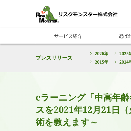
サービス紹介
選ば
サービス一覧
知る・学ぶ TOP
選ばれる理由 TOP
企業情報
2026年
2025
基礎講座
リスクモ
与信管理サービス
RM格付
企
プレスリリース
2015年
2014
反社チェックサービス
RM与信限度額
社
リスモングの与信管理講
トップ
与信管理用語集
会社概
与信管理コラム・メルマ
事業紹
セミナー情報
アクセ
eラーニング「中高年齢
ビジネス実務与信管理検
グルー
沿革と
スを2021年12月2
リスモ
術を教えます～