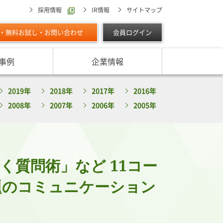
採用情報
IR情報
サイトマップ
・無料お試し・お問い合わせ
会員ログイン
事例
企業情報
スターの独自調査レポート
2019年
2018年
2017年
2016年
サービスに対する取り組み
最適な与信限度額の設定方法は
ン調べ（直近リリース）
2008年
2007年
2006年
2005年
IPOに向けて
よくあるご質問
リース
ン調べ（すべて）
リスク管理体制を整備したい
析・業界分析レポート
グの部屋
ン業種別審査ノート
く質問術」など 11コー
内
話題のコミュニケーション