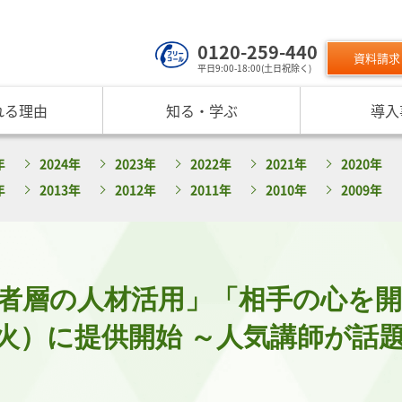
0120-259-440
資料請求
平日9:00-18:00(土日祝除く)
れる理由
知る・学ぶ
導入
サービスのご利用について
 TOP
課題から探す
リスクモン
年
2024年
2023年
2022年
2021年
2020年
ンスターについて
お役立ちコンテンツ
取り組み
ニュース
現在の評価指標に不満がある
ご利用料金
業データ活用サービス
反社チェックヒートマップ
リスモ
年
2013年
2012年
2011年
2010年
2009年
反社チェックツールの
ご入会方法
員研修・リスクマネジメント研修
企業リスク管理への独自AI活用
座
メッセージ
与信管理の役割が知りたい
サービス品質向上
プレスリ
リスモ
活用方法を知りたい
要
与信管理の重要性
インターネット企業情報調査
SNS情報
倒産分
ガ
介
債権保証サービスの重要性
SDGsへの取組
リスモン
リスモ
スマップ
反社チェックの必要性と4つの調査方法
DXへの取組
者層の人材活用」「相手の心を開
書籍のご案
定試験
プ紹介
内部統制を強化するための与信管理
リスモンポイントプログラム
サービスの変遷
リスモン財団
1日（火）に提供開始 ～人気講師が
ンの目指すところ