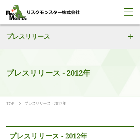
0120-259-440
サービス紹介
選ばれる理由
プレスリリース
知る・学ぶ
導入事例
企業情報
採用情報
IR情報
お問い合わせ
平日9:00-18:00(土日祝除く)
資料請求
会員ログイン
簡体中文
ENGLISH
プレスリリース - 2012年
TOP
プレスリリース - 2012年
プレスリリース - 2012年