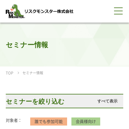
0120-259-440
サービス紹介
選ばれる理由
知る・学ぶ
導入事例
企業情報
採用情報
IR情報
お問い合わせ
平日9:00-18:00(土日祝除く)
資料請求
会員ログイン
セミナー情報
簡体中文
ENGLISH
TOP
セミナー情報
セミナーを絞り込む
すべて表示
対象者：
誰でも参加可能
会員様向け