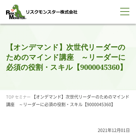
0120-259-440
サービス紹介
選ばれる理由
知る・学ぶ
導入事例
企業情報
採用情報
IR情報
お問い合わせ
平日9:00-18:00(土日祝除く)
資料請求
会員ログイン
【オンデマンド】次世代リーダーの
簡体中文
ENGLISH
ためのマインド講座 ～リーダーに
必須の役割・スキル【9000045360】
【オンデマンド】次世代リーダーのためのマインド
TOP
セミナー
講座 ～リーダーに必須の役割・スキル【9000045360】
2021年12月01日