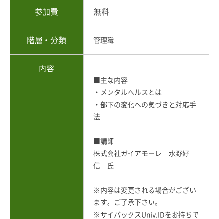
参加費
無料
階層・分類
管理職
内容
■主な内容
・メンタルヘルスとは
・部下の変化への気づきと対応手
法
■講師
株式会社ガイアモーレ 水野好
信 氏
※内容は変更される場合がござい
ます。ご了承下さい。
※サイバックスUniv.IDをお持ちで