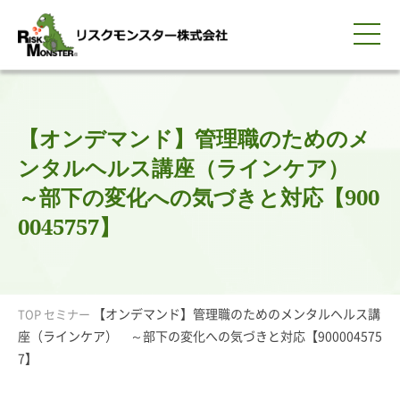
0120-259-440
サービス紹介
選ばれる理由
知る・学ぶ
導入事例
企業情報
採用情報
IR情報
お問い合わせ
平日9:00-18:00(土日祝除く)
資料請求
会員ログイン
【オンデマンド】管理職のためのメ
簡体中文
ENGLISH
ンタルヘルス講座（ラインケア）
～部下の変化への気づきと対応【900
0045757】
【オンデマンド】管理職のためのメンタルヘルス講
TOP
セミナー
座（ラインケア） ～部下の変化への気づきと対応【900004575
7】