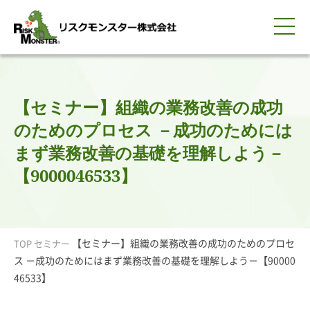
0120-259-440
サービス紹介
選ばれる理由
知る・学ぶ
導入事例
企業情報
採用情報
IR情報
お問い合わせ
平日9:00-18:00(土日祝除く)
資料請求
会員ログイン
【セミナー】組織の業務改善の成功
簡体中文
ENGLISH
のためのプロセス －成功のためには
まず業務改善の基礎を理解しよう－
【9000046533】
【セミナー】組織の業務改善の成功のためのプロセ
TOP
セミナー
ス －成功のためにはまず業務改善の基礎を理解しよう－【90000
46533】