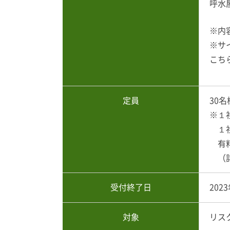
呼水
※内
※サ
こち
定員
30
※１
１社
有料
（詳
受付終了日
202
対象
リス