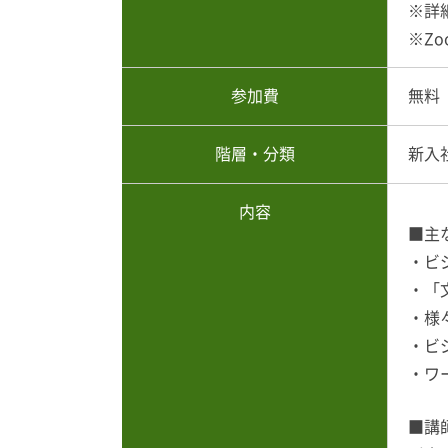
※詳
※Z
参加費
無料
階層・分類
新入
内容
■主
・ビ
・「
・様
・ビ
・ワ
■講