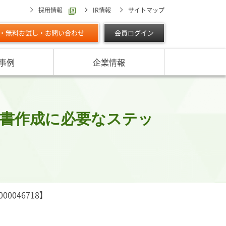
採用情報
IR情報
サイトマップ
・無料お試し・お問い合わせ
会員ログイン
事例
企業情報
スターの独自調査レポート
サービスに対する取り組み
最適な与信限度額の設定方法は
ン調べ（直近リリース）
IPOに向けて
よくあるご質問
リース
文書作成に必要なステッ
ン調べ（すべて）
リスク管理体制を整備したい
析・業界分析レポート
グの部屋
ン業種別審査ノート
内
046718】