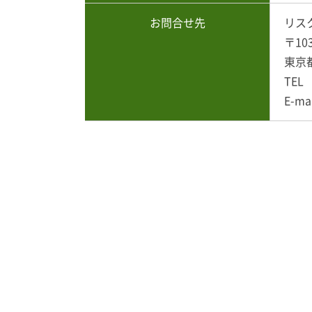
お問合せ先
リス
〒10
東京
TEL 
E-ma