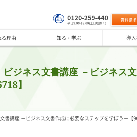
0120-259-440
資料請求
平日9:00-18:00(土日祝除く)
れる理由
知る・学ぶ
導入
サービスのご利用について
 TOP
課題から探す
リスクモン
ンスターについて
お役立ちコンテンツ
取り組み
ニュース
現在の評価指標に不満がある
ご利用料金
業データ活用サービス
反社チェックヒートマップ
リスモ
反社チェックツールの
ご入会方法
員研修・リスクマネジメント研修
企業リスク管理への独自AI活用
座
メッセージ
与信管理の役割が知りたい
サービス品質向上
プレスリ
！ビジネス文書講座 －ビジネス
リスモ
活用方法を知りたい
要
与信管理の重要性
インターネット企業情報調査
SNS情報
718】
倒産分
ガ
介
債権保証サービスの重要性
SDGsへの取組
リスモン
リスモ
スマップ
反社チェックの必要性と4つの調査方法
DXへの取組
書籍のご案
定試験
プ紹介
内部統制を強化するための与信管理
リスモンポイントプログラム
サービスの変遷
リスモン財団
書講座 －ビジネス文書作成に必要なステップを学ぼう－【9000
ンの目指すところ