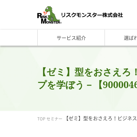
サービス紹介
選ば
サービス一覧
知る・学ぶ TOP
選ばれる理由 TOP
企業情報
基礎講座
リスクモ
与信管理サービス
RM格付
企
反社チェックサービス
RM与信限度額
社
リスモングの与信管理講
トップ
【ゼミ】型をおさえろ
与信管理用語集
会社概
プを学ぼう－【9000046
与信管理コラム・メルマ
事業紹
セミナー情報
アクセ
ビジネス実務与信管理検
グルー
沿革と
【ゼミ】型をおさえろ！ビジネス文
リスモ
TOP
セミナー