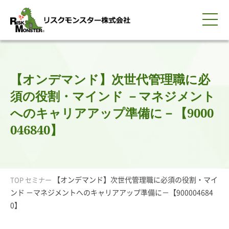
0120-259-440
サービス紹介
選ばれる理由
知る・学ぶ
導入事例
企業情報
採用情報
IR情報
お問い合わせ
平日9:00-18:00(土日祝除く)
資料請求
会員ログイン
【オンデマンド】次世代管理職に必
簡体中文
ENGLISH
須の役割・マインド －マネジメント
へのキャリアアップ準備に－【9000
046840】
【オンデマンド】次世代管理職に必須の役割・マイ
TOP
セミナー
ンド －マネジメントへのキャリアアップ準備に－【900004684
0】