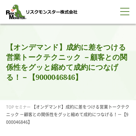
0120-259-440
サービス紹介
選ばれる理由
知る・学ぶ
導入事例
企業情報
採用情報
IR情報
お問い合わせ
平日9:00-18:00(土日祝除く)
資料請求
会員ログイン
【オンデマンド】成約に差をつける
簡体中文
ENGLISH
営業トークテクニック －顧客との関
係性をグッと縮めて成約につなげ
る！－【9000046846】
【オンデマンド】成約に差をつける営業トークテク
TOP
セミナー
ニック －顧客との関係性をグッと縮めて成約につなげる！－【9
000046846】