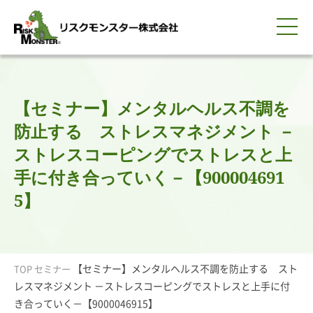
0120-259-440
サービス紹介
選ばれる理由
知る・学ぶ
導入事例
企業情報
採用情報
IR情報
お問い合わせ
平日9:00-18:00(土日祝除く)
資料請求
会員ログイン
【セミナー】メンタルヘルス不調を
簡体中文
ENGLISH
防止する ストレスマネジメント －
ストレスコーピングでストレスと上
手に付き合っていく－【900004691
5】
【セミナー】メンタルヘルス不調を防止する スト
TOP
セミナー
レスマネジメント －ストレスコーピングでストレスと上手に付
き合っていく－【9000046915】