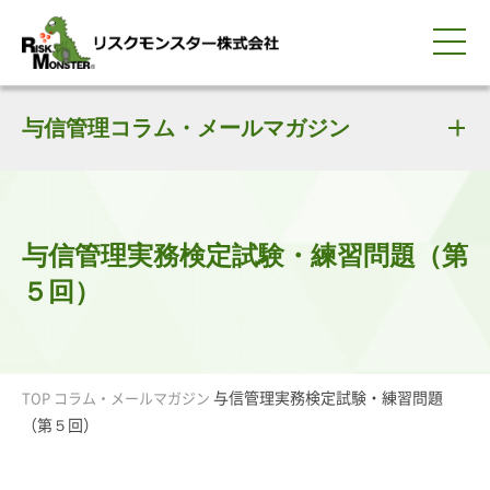
0120-259-440
サービス紹介
選ばれる理由
与信管理コラム・メールマガジン
知る・学ぶ
導入事例
企業情報
採用情報
IR情報
お問い合わせ
平日9:00-18:00(土日祝除く)
資料請求
会員ログイン
簡体中文
ENGLISH
与信管理実務検定試験・練習問題（第
５回）
与信管理実務検定試験・練習問題
TOP
コラム・メールマガジン
（第５回）