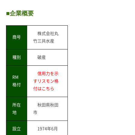
■企業概要
株式会社丸
商号
竹三共水産
種別
破産
信用力を示
RM
すリスモン格
格付
付はこちら
所在
秋田県秋田
地
市
設立
1974年6月