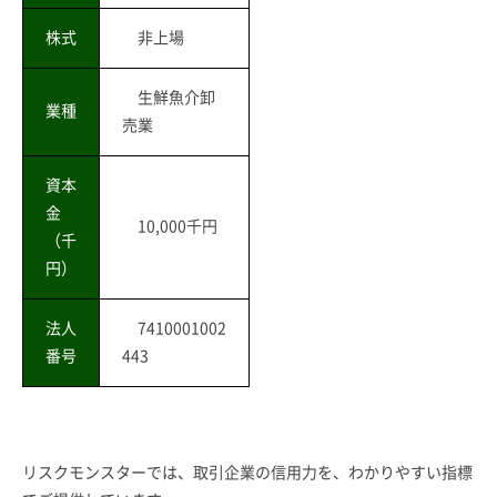
株式
非上場
生鮮魚介卸
業種
売業
資本
金
10,000千円
（千
円）
法人
7410001002
番号
443
リスクモンスターでは、取引企業の信用力を、わかりやすい指標