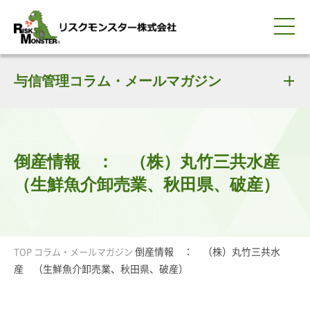
0120-259-440
サービス紹介
選ばれる理由
与信管理コラム・メールマガジン
知る・学ぶ
導入事例
企業情報
採用情報
IR情報
お問い合わせ
平日9:00-18:00(土日祝除く)
資料請求
会員ログイン
簡体中文
ENGLISH
倒産情報 ： （株）丸竹三共水産
（生鮮魚介卸売業、秋田県、破産）
倒産情報 ： （株）丸竹三共水
TOP
コラム・メールマガジン
産 （生鮮魚介卸売業、秋田県、破産）