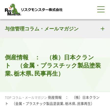
0120-259-440
サービス紹介
選ばれる理由
与信管理コラム・メールマガジン
知る・学ぶ
導入事例
企業情報
採用情報
IR情報
お問い合わせ
平日9:00-18:00(土日祝除く)
資料請求
会員ログイン
簡体中文
ENGLISH
倒産情報 ： （株）日本クラン
ト （金属・プラスチック製品塗装
業､栃木県､民事再生）
倒産情報 ： （株）日本クラン
TOP
コラム・メールマガジン
ト （金属・プラスチック製品塗装業､栃木県､民事再生）