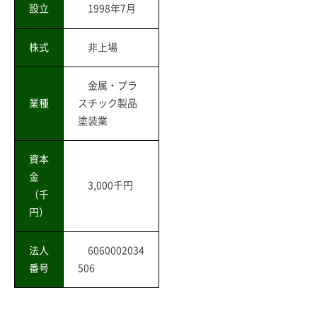
設立
1998年7月
株式
非上場
金属・プラ
業種
スチック製品
塗装業
資本
金
3,000千円
（千
円）
法人
6060002034
番号
506