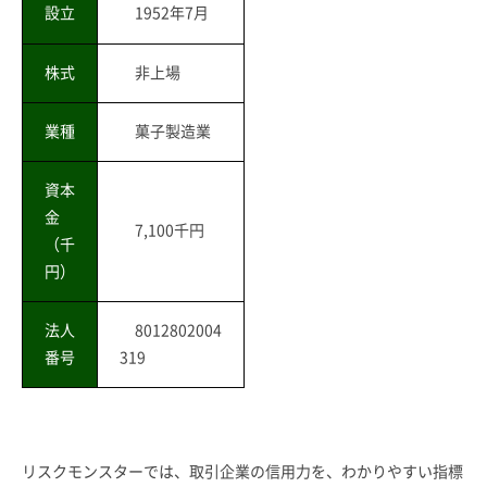
設立
1952年7月
株式
非上場
業種
菓子製造業
資本
金
7,100千円
（千
円）
法人
8012802004
番号
319
リスクモンスターでは、取引企業の信用力を、わかりやすい指標