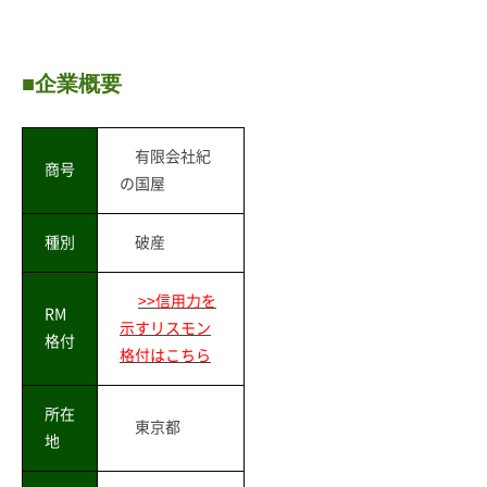
■企業概要
有限会社紀
商号
の国屋
種別
破産
>>信用力を
RM
示すリスモン
格付
格付はこちら
所在
東京都
地