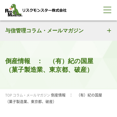
0120-259-440
サービス紹介
選ばれる理由
与信管理コラム・メールマガジン
知る・学ぶ
導入事例
企業情報
採用情報
IR情報
お問い合わせ
平日9:00-18:00(土日祝除く)
資料請求
会員ログイン
簡体中文
ENGLISH
倒産情報 ： （有）紀の国屋
（菓子製造業、東京都、破産）
倒産情報 ： （有）紀の国屋
TOP
コラム・メールマガジン
（菓子製造業、東京都、破産）