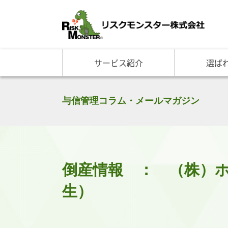
サービス紹介
選ば
サービス一覧
知る・学ぶ TOP
選ばれる理由 TOP
企業情報
基礎講座
リスクモ
与信管理サービス
RM格付
企
与信管理コラム・メールマガジン
反社チェックサービス
RM与信限度額
社
リスモングの与信管理講
トップ
与信管理用語集
会社概
与信管理コラム・メルマ
事業紹
セミナー情報
アクセ
倒産情報 ： （株）
ビジネス実務与信管理検
グルー
沿革と
生）
リスモ