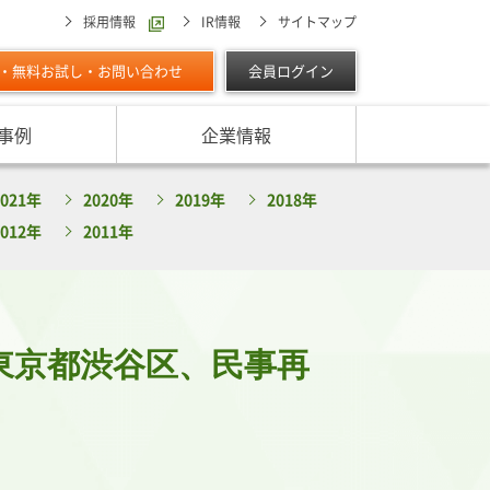
採用情報
IR情報
サイトマップ
・無料お試し・お問い合わせ
会員ログイン
事例
企業情報
スターの独自調査レポート
2021年
2020年
2019年
2018年
サービスに対する取り組み
最適な与信限度額の設定方法は
ン調べ（直近リリース）
2012年
2011年
IPOに向けて
よくあるご質問
リース
ン調べ（すべて）
リスク管理体制を整備したい
析・業界分析レポート
グの部屋
ン業種別審査ノート
東京都渋谷区、民事再
内