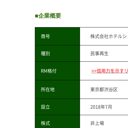
■企業概要
商号
株式会社ホテルシ
種別
民事再生
RM格付
>>信用力を示す
所在地
東京都渋谷区
設立
2018年7月
株式
非上場