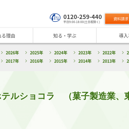
0120-259-440
資料請求
平日9:00-18:00(土日祝除く)
れる理由
知る・学ぶ
導入
サービスのご利用について
 TOP
課題から探す
リスクモン
2026年
2025年
2024年
2023年
2022年
ンスターについて
お役立ちコンテンツ
取り組み
ニュース
現在の評価指標に不満がある
ご利用料金
業データ活用サービス
反社チェックヒートマップ
リスモ
2017年
2016年
2015年
2014年
2013年
反社チェックツールの
ご入会方法
員研修・リスクマネジメント研修
企業リスク管理への独自AI活用
座
メッセージ
与信管理の役割が知りたい
サービス品質向上
プレスリ
リスモ
活用方法を知りたい
要
与信管理の重要性
インターネット企業情報調査
SNS情報
倒産分
ガ
介
債権保証サービスの重要性
SDGsへの取組
リスモン
リスモ
スマップ
反社チェックの必要性と4つの調査方法
DXへの取組
ホテルショコラ （菓子製造業、
書籍のご案
定試験
プ紹介
内部統制を強化するための与信管理
リスモンポイントプログラム
サービスの変遷
リスモン財団
ンの目指すところ