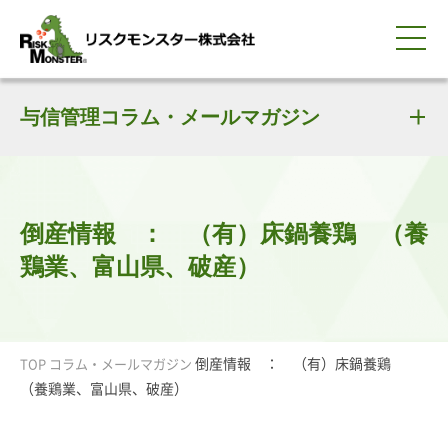
0120-259-440
サービス紹介
選ばれる理由
与信管理コラム・メールマガジン
知る・学ぶ
導入事例
企業情報
採用情報
IR情報
お問い合わせ
平日9:00-18:00(土日祝除く)
資料請求
会員ログイン
簡体中文
ENGLISH
倒産情報 ： （有）床鍋養鶏 （養
鶏業、富山県、破産）
倒産情報 ： （有）床鍋養鶏
TOP
コラム・メールマガジン
（養鶏業、富山県、破産）