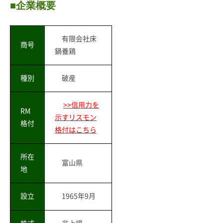
■企業概要
有限会社床
商号
鍋養鶏
種別
破産
>>信用力を
RM
示すリスモン
格付
格付はこちら
所在
富山県
地
設立
1965年9月