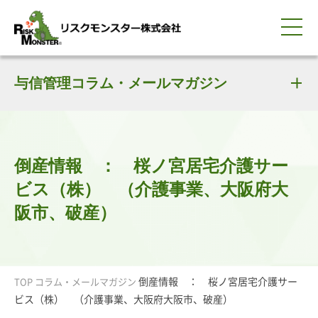
0120-259-440
サービス紹介
選ばれる理由
与信管理コラム・メールマガジン
知る・学ぶ
導入事例
企業情報
採用情報
IR情報
お問い合わせ
平日9:00-18:00(土日祝除く)
資料請求
会員ログイン
簡体中文
ENGLISH
倒産情報 ： 桜ノ宮居宅介護サー
ビス（株） （介護事業、大阪府大
阪市、破産）
倒産情報 ： 桜ノ宮居宅介護サー
TOP
コラム・メールマガジン
ビス（株） （介護事業、大阪府大阪市、破産）