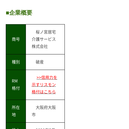
■企業概要
桜ノ宮居宅
商号
介護サービス
株式会社
種別
破産
>>信用力を
RM
示すリスモン
格付
格付はこちら
所在
大阪府大阪
地
市