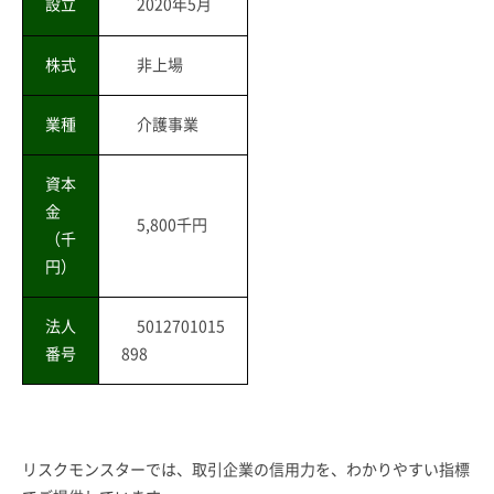
設立
2020年5月
株式
非上場
業種
介護事業
資本
金
5,800千円
（千
円）
法人
5012701015
番号
898
リスクモンスターでは、取引企業の信用力を、わかりやすい指標