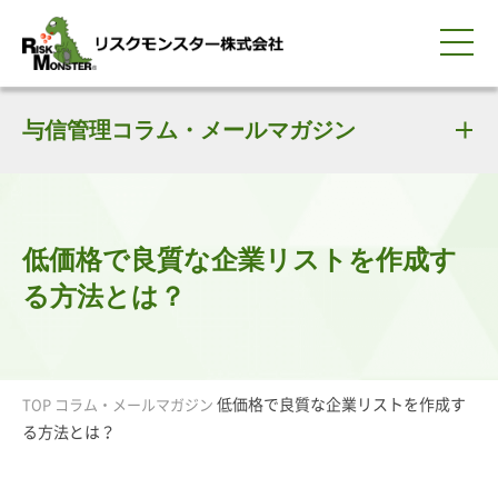
0120-259-440
サービス紹介
選ばれる理由
与信管理コラム・メールマガジン
知る・学ぶ
導入事例
企業情報
採用情報
IR情報
お問い合わせ
平日9:00-18:00(土日祝除く)
資料請求
会員ログイン
簡体中文
ENGLISH
低価格で良質な企業リストを作成す
る方法とは？
低価格で良質な企業リストを作成す
TOP
コラム・メールマガジン
る方法とは？